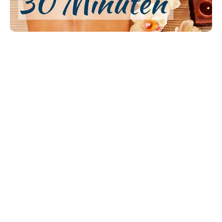
PräFit
Anwendungsgutschein
€
40,00
–
€
75,00
* MwSt. wird nicht ausgewiesen
Dauer
In den Warenkorb
Geschenkidee für Ihre Liebsten. Schenken Sie
Entspannung mit dem Wertgutschein von PräFit.